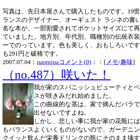
写真は、先日本屋さんで購入したものです。19
ランスのデザイナー、オーギュスト ラシネの書
名な本が、一部割愛されてポケットサイズにて再
ていました。地方別、年代別、職種別の伝統衣装
ーでのっています。色も美しく、おもしろいです
も291円と破格です。
2007.07.04：
naomina
コメント(0)
：：[
メモ
/
趣味
]
（no.487）咲いた！
我が家のスパニッシュビューティとベ
スが咲きみだれ始めました。
この曲線的な茎は、家で摘んだバラで
出せないですよね。
しかし、悲しい事に我が家の花瓶には
もバランスよくいくものがないので、ガーデニン
クイッと飲んだ栄養ドリンクの瓶にそのまま挿す