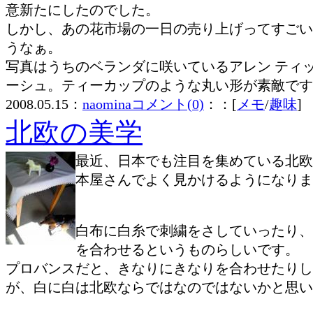
意新たにしたのでした。
しかし、あの花市場の一日の売り上げってすごい
うなぁ。
写真はうちのベランダに咲いているアレン ティ
ーシュ。ティーカップのような丸い形が素敵です
2008.05.15：
naomina
コメント(0)
：：[
メモ
/
趣味
]
北欧の美学
最近、日本でも注目を集めている北欧
本屋さんでよく見かけるようになりま
白布に白糸で刺繍をさしていったり、
を合わせるというものらしいです。
プロバンスだと、きなりにきなりを合わせたりし
が、白に白は北欧ならではなのではないかと思い