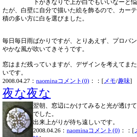
下がきなりで上が白でもいいなーと悩
たが、白壁に自分で描いた絵を飾るので、カーテ
積の多い方に白を選びました。
毎日毎日雨ばかりですが、とりあえず、プロバン
やかな風が吹いてきそうです。
窓はまだ残っていますが、デザインを考えてまた
いです。
2008.04.27：
naomina
コメント(0)
：：[
メモ
/
趣味
]
夜な夜な
翌朝、窓辺にかけてみると光が透けて
でした。
出来上がりが待ち遠しいです。
2008.04.26：
naomina
コメント(0)
：：[