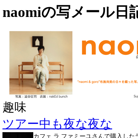
naomiの写メール
趣味
ツアー中も夜な夜な
カフェ ラ ファミーユさんで購入した