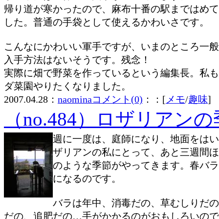
帰り道が寒かったので、麻布十番の駅まではめて
した。普通の手袋として使えるかわいさです。
こんなにかわいい軍手ですが、いまのところ一般
入手方法はないそうです。残念！
実際に畑で野菜を作っているという編集長。私も
ダ菜園やりたくなりました。
2007.04.28：
naomina
コメント(0)
：：[
メモ
/
趣味
]
（no.484）ロザリアン
週に一度は、庭師になり、地面をはい
ザリアンの私にとって、あと三週間ほ
のような季節がやってきます。春バラ
になるのです。
バラは年中、消毒だの、草むしりだの
だの、追肥だの…手がかかるのがおもしろいので