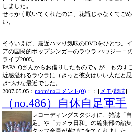
しました。
せっかく咲いてくれたのに、花瓶じゃなくてごめ
い。
そういえば、最近ハマり気味のDVDをひとつ。
アの国民的ポップシンガーのラウラ パウジーニ
ライブ2005。
PAPA-Qさんからお借りしたものですが、ものす
近感溢れるラウラに（きっと彼女はいい人だと思
ぎづけな最近でした。
2007.05.05：
naomina
コメント(0)
：：[
メモ
/
趣味
]
（no.486）自休自足軍手
レコーディングスタジオに、雑誌「自
足」や「カメラ日和」の編集部の編集
タッフ全員が遊びに来てくれました。