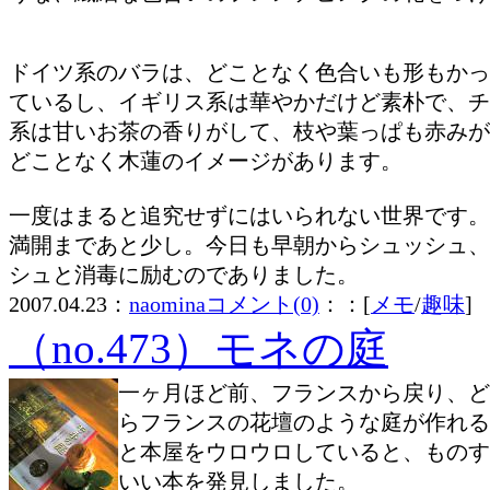
ドイツ系のバラは、どことなく色合いも形もかっ
ているし、イギリス系は華やかだけど素朴で、チ
系は甘いお茶の香りがして、枝や葉っぱも赤みが
どことなく木蓮のイメージがあります。
一度はまると追究せずにはいられない世界です。
満開まであと少し。今日も早朝からシュッシュ、
シュと消毒に励むのでありました。
2007.04.23：
naomina
コメント(0)
：：[
メモ
/
趣味
]
（no.473）モネの庭
一ヶ月ほど前、フランスから戻り、ど
らフランスの花壇のような庭が作れる
と本屋をウロウロしていると、ものす
いい本を発見しました。