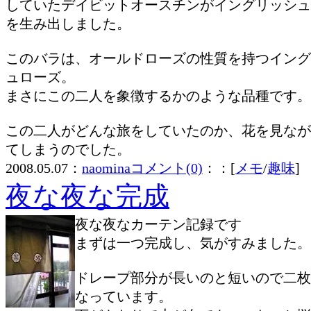
していたデイビットオースチンがイングリッシュ
を生み出しました。
このバラは、オールドローズの性質を持つイング
ュローズ。
まさにこの二人を象徴するかのような品種です。
この二人がどんな旅をしていたのか、花を見なが
てしまうのでした。
2008.05.07：
naomina
コメント(0)
：：[
メモ
/
趣味
]
夜な夜な完成
夜な夜なカーテン記録です
まずは一つ完成し、気がすみました。
ドレープ部分が長いのと短いので二枚
なっています。