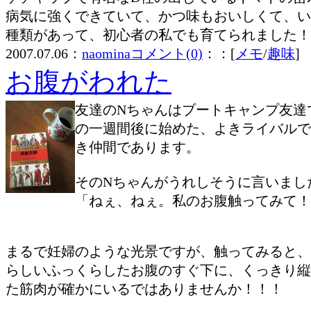
病気に強くできていて、かつ味もおいしくて、い
種類があって、初心者の私でも育てられました！
2007.07.06：
naomina
コメント(0)
：：[
メモ
/
趣味
]
お腹がわれた
友達のNちゃんはブートキャンプ友達
の一週間後に始めた、よきライバルで
き仲間であります。
そのNちゃんがうれしそうに言いまし
「ねぇ、ねぇ。私のお腹触ってみて！
まるで妊婦のような光景ですが、触ってみると、
らしいふっくらしたお腹のすぐ下に、くっきり縦
た筋肉が確かにいるではありませんか！！！