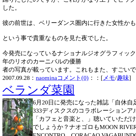
した。
彼の前世は、ベリーダンス圏内に行きた女性かも
という事で貴重なものを見た夜でした。
今発売になっているナショナルジオグラフィック
年のリオのカーニバルの優勝
者の写真が載っています。これもまた、すごいで
2007.09.28：
naomina
コメント(0)
：：[
メモ
/
趣味
]
ベランダ菜園
6月20日に発売になった雑誌「自休自
333ディスクスのコラボレーションア
「カフェと音楽と、」聴いていただけ
でしょうか？ナオゴロもMOON RIVE
ENCONTRO、CORACAO VAGABUN