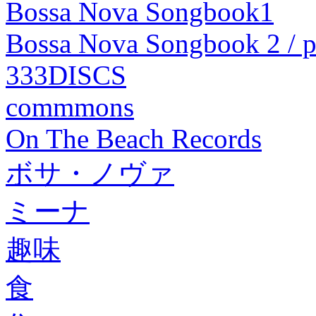
Bossa Nova Songbook1
Bossa Nova Songbook 2 / 
333DISCS
commmons
On The Beach Records
ボサ・ノヴァ
ミーナ
趣味
食