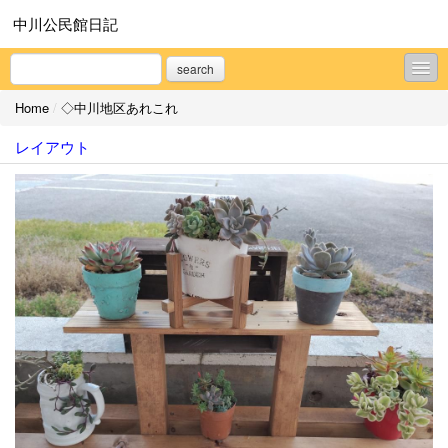
中川公民館日記
search
Home
/
◇中川地区あれこれ
◇中川地区の歴史
レイアウト
◇岩部山三十三観音
◇中川地区あれこれ
◇中川公民館だより
◇南陽市のいろいろ
◇ほんとにいろいろな事
プロフィール
お問合せ