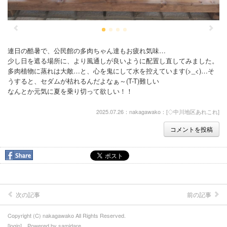
連日の酷暑で、公民館の多肉ちゃん達もお疲れ気味…
少し日を遮る場所に、より風通しが良いように配置し直してみました。
多肉植物に蒸れは大敵…と、心を鬼にして水を控えています(>_<)…そ
うすると、セダムが枯れるんだよなぁ～(T-T)難しい
なんとか元気に夏を乗り切って欲しい！！
2025.07.26：nakagawako：[
◇中川地区あれこれ
]
コメントを投稿
次の記事
前の記事
Copyright (C) nakagawako All Rights Reserved.
[
login
] Powered by
samidare