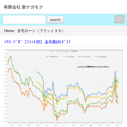
有限会社 新ナガモク
search
Home
/
住宅ローン（フラット３５）
イベント案内
ﾊｳｽ･ﾃﾞﾎﾟ【ﾌﾗｯﾄ35】金利動向ｸﾞﾗﾌ
住宅資材および取扱商品
青森ひば製品
独り言？
プロフィール
お問合せ