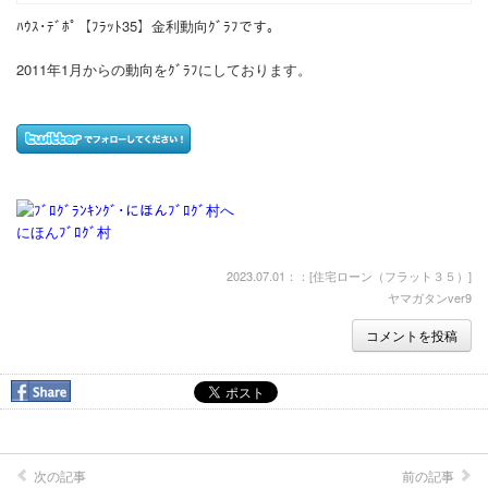
ﾊｳｽ･ﾃﾞﾎﾟ【ﾌﾗｯﾄ35】金利動向ｸﾞﾗﾌです。
2011年1月からの動向をｸﾞﾗﾌにしております。
にほんﾌﾞﾛｸﾞ村
2023.07.01：：[
住宅ローン（フラット３５）
]
ヤマガタンver9
コメントを投稿
次の記事
前の記事