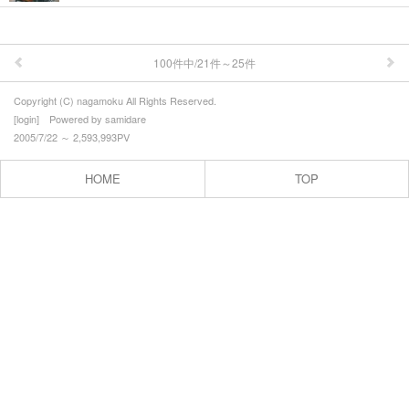
100件中/21件～25件
Copyright (C) nagamoku All Rights Reserved.
[
login
] Powered by
samidare
2005/7/22 ～ 2,593,993PV
HOME
TOP