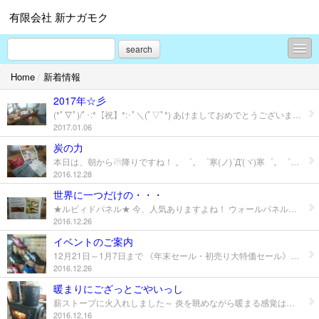
有限会社 新ナガモク
search
Home
/
新着情報
イベント案内
2017年☆彡
住宅資材および取扱商品
(*ﾟ▽ﾟ)/ﾟ･:*【祝】*:･ﾟ＼(ﾟ▽ﾟ*) あけましておめでとうございますm(__)m 今年も皆様が良い年になりますように☆ 早速ですが、今日から7日土曜日まで 初売りを開催致しておりますので、 足元に気をつけながら是非！いらして下さいヾ( ﾟ∀ﾟ)ｏ 写真は、●青森ひばのﾁｯﾌﾟ・湯玉● ●テーブルとイス● ●キッチンボード● などです
2017.01.06
青森ひば製品
炭の力
本日は、朝から☃降りですね！ 。゜。゜寒(ノ)´Д'(ヾ)寒゜。゜。 さて、今日は炭の商品の紹介です☆ 炭ですから、脱臭効果・湿気とりに害虫予防にさまざまありますよね！ ホルムアルデヒドの吸着効果でシックハウス対策にもバッチリですd(^o^)b 袋タイプにシートタイプとありますので、床下や天井裏、床材下地や内壁下地と用途によって使い分けして、炭の力を実感してみて下さい＼(◎o◎)／！ こちらの商品も≪年末・初売り 特価商品≫としてありますので ぜひ、お越しください。
独り言？
2016.12.28
プロフィール
世界に一つだけの・・・
★ルビィドパネル★ 今、人気ありますよね！ ウォールパネル！！ テレビ台の後ろに貼ってみたり、キッチン周りに貼ったりと、いいですよね～ 家族で貼れば、思い出にもなりますし、 自分で貼れば、こだわれますよね♪ こういった商品も取り扱っていますので、詳しい内容などにつきましては、弊社まで問い合わせ下さい。
お問合せ
2016.12.26
イベントのご案内
12月21日～1月7日まで 《年末セール・初売り大特価セール》を 行います！！ 今年は、ａｓｉｃｓの安全靴やｶｰﾎﾟｰﾄなども準備しております。 大工さんだけでなく、一般のお客様も大歓迎ですのでみなさん是非、お越しください！！
2016.12.26
暖まりにござっとごやいっし
薪ストーブに火入れしました～ 炎を眺めながら暖まる感覚は他にないものですね。
2016.12.16