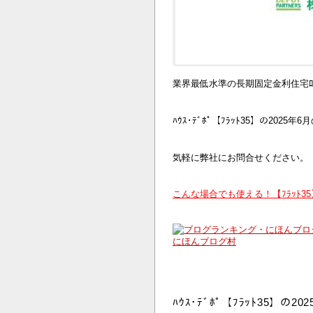
業界最低水準の長期固定金利住宅ﾛ
ﾊｳｽ･ﾃﾞﾎﾟ【ﾌﾗｯﾄ35】の2025
気軽に弊社にお問合せください。
こんな場合でも使える！【ﾌﾗｯﾄ3
にほんブログ村
ﾊｳｽ･ﾃﾞﾎﾟ【ﾌﾗｯﾄ35】の2