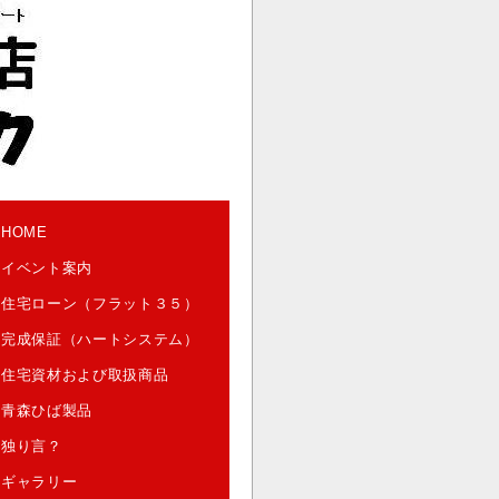
HOME
イベント案内
住宅ローン（フラット３５）
完成保証（ハートシステム）
住宅資材および取扱商品
青森ひば製品
独り言？
ギャラリー