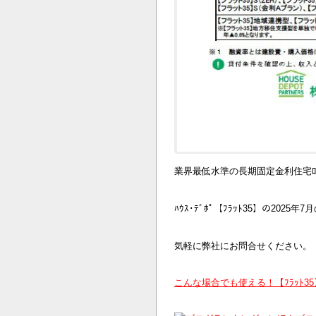
業界最低水準の長期固定金利住宅ﾛ
ﾊｳｽ･ﾃﾞﾎﾟ【ﾌﾗｯﾄ35】の2025
気軽に弊社にお問合せください。
こんな場合でも使える！【ﾌﾗｯﾄ3