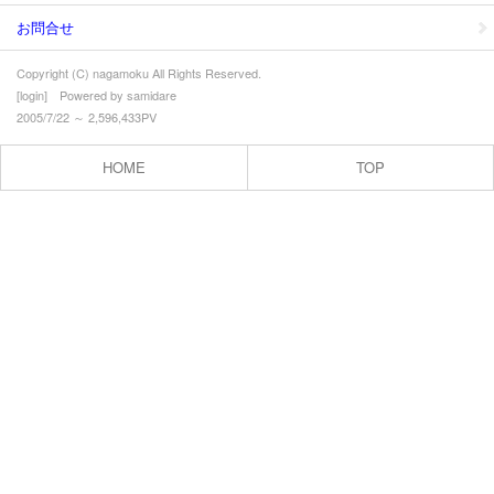
お問合せ
Copyright (C) nagamoku All Rights Reserved.
[
login
] Powered by
samidare
2005/7/22 ～ 2,596,433PV
HOME
TOP