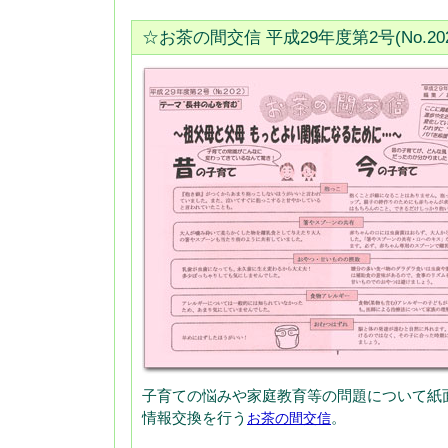
☆お茶の間交信 平成29年度第2号(No.2
子育ての悩みや家庭教育等の問題について紙
情報交換を行う
。
お茶の間交信