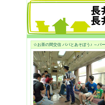
☆お茶の間交信 パパとあそぼう♪ ～パー