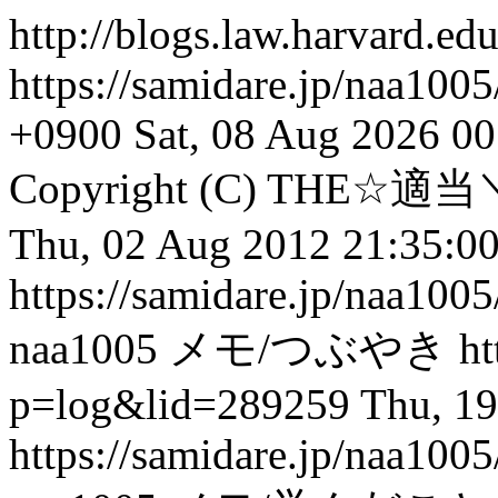
http://blogs.law.harvard.edu
https://samidare.jp/naa1005
+0900
Sat, 08 Aug 2026 0
Copyright (C) THE☆適当＼(^
Thu, 02 Aug 2012 21:35:0
https://samidare.jp/naa10
naa1005
メモ/つぶやき
ht
p=log&lid=289259
Thu, 19
https://samidare.jp/naa10