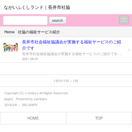
ながいふくしランド｜長井市社協
search
Home
/
社協の福祉サービス紹介
お知らせ掲示板
長井市社会福祉協議会が実施する福祉サービスのご紹
こちらもご覧ください！ 長井の福祉情報ホームぺー
介です
ジ
長井市社会福祉協議会が実施する福祉サービスのご紹介です お気軽にお問合せください!! ↓ホームページ「長井の福祉情報サイト｜ながいふくしランド」の各ページに移動します ◇生活にお困りのときは・・・ ～生活支援・福祉サービス利用援助・権利擁護～ ●福祉サービス利用援助事業 ●心配ごと相談事業 ●生活困窮者自立支援事業 ●貸付制度「長井市社会福祉協議会たすけあい資金」 ●貸付制度「生活福祉資金」 ◇地域での福祉活動を知りたい・参加したい・立上げたいときは・・・ ～地域支援・福祉啓発活動～ ●福祉座談会の開催 ●ふれあい福祉まつり ●福祉学習・福祉教室 ◇日常的な支えあい・活動の拠点づくりをすすめたいときは・・・ ●ささえあい事業 ●福祉バスの貸出し ●ふれあいサロン事業 お問合せは・・・ 長井市社会福祉協議会 電話 0238-88-3711 （ﾔｯﾊﾟ ﾐﾝﾅｲｲﾋﾄ）まで お気軽にお問合せください！！
2021.08.05
社会福祉協議会とは
地域福祉活動計画
1件中/1件～1件
相談事業
Copyright (C) n-shakyo All Rights Reserved.
ボランティアセンター
[
login
] Powered by
samidare
2016/3/8 ～ 392,409PV
社協の運営施設紹介
HOME
TOP
社協の福祉サービス紹介