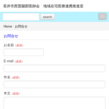
長井市西置賜郡医師会 地域在宅医療連携推進室
search
Home
/
お問合せ
お知らせ
お問合せ
プロフィール
お名前
（必須）
お問合せ
E-mail
（必須）
件名
（必須）
本文
（必須）