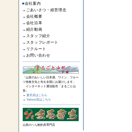
■
会社案内
→
ごあいさつ・経営理念
→
会社概要
→
会社沿革
→
紹介動画
→
スタッフ紹介
→
スタッフレポート
→
リクルート
→
お問い合わせ
「山形のおいしい日本酒、ワイン、フルー
ツ他食文化と旬を全国にお届けします」
インターネット通信販売「まるごと山
形」
→
楽天店はこちら
→
Yahoo!店はこちら
山形のへら鮒釣具専門店