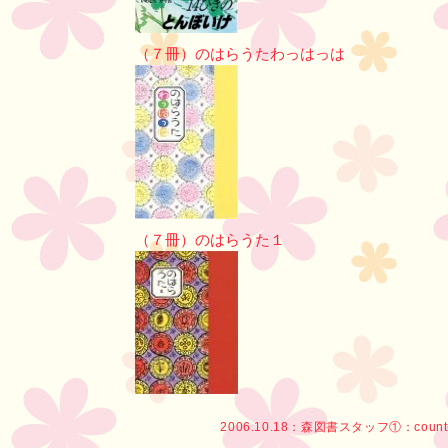
（７冊）のはらうたわっはっは
（７冊）のはらうた１
2006.10.18：
森図書スタッフ①
：count