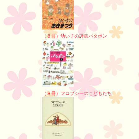
（８冊）幼い子の詩集パタポン
（８冊）フロプシーのこどもたち