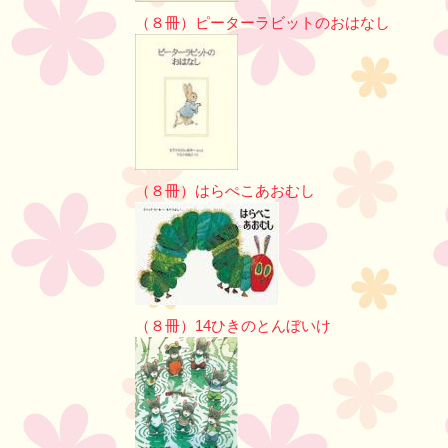
（８冊）ピーターラビットのおはなし
（８冊）はらぺこあおむし
（８冊）14ひきのとんぼいけ