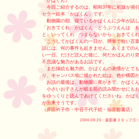
『かばくん』
今回ご紹介するのは、昭和37年に初版が発
セラー絵本「かばくん」です。
動物園の朝、寝ているかばくんに少年が話し
「おきてくれ かばくん どうぶつえんは も
と いってくれ つまらないから おきてく
こうしてかばくんの一日が、簡単で短い言葉
話には、何の事件も起きません。あくまでの
い一日。だけど読んだ後に、何だかほんのり
不思議な魅力があるお話です。
また挿絵も魅力的。かばくんの表情がとても
り、キャンバス地に描かれた絵は、色や構図
お話の最後は、動物園に夜がきて、かばくん
小さいお子さんが眠る前の読み聞かせにもお
をゆっくりと読んであげてくださいね。かば
が出来そうです。
（岸田衿子作・中谷千代子絵・福音館書店）
2006.09.20：
森図書スタッフ①
：