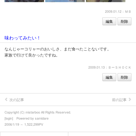
2009.01.12：ＭＢ
編集
削除
味わってみたい！
なんじゃーコリャーのおいしさ、まだ食べたことないです。
家族で行けて良かったですね。
2009.01.13：ＢーＳＨＯＣＫ
編集
削除
次の記事
前の記事
Copyright (C) mistarboo All Rights Reserved.
[
login
] Powered by
samidare
2006/1/19 ～ 1,522,299PV