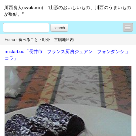
川西食人(syokunin) “山形のおいしいもの、川西のうまいもの
が集結。”
search
Home
/
食べること・町外、置賜地区内
食のコラム
mistarboo「長井市 フランス厨房ジュアン フォンダンショ
食べること・町内編
コラ」
食べること・町外、置賜地区内
食べること・山形市内
食べること・置賜地区＆山形市以外、県内外
その他何でも
ダイヤモンドタトゥ「ヘアーサロン シーズ」
手作り編