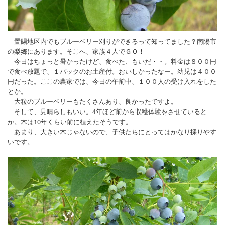
米沢牛お買い得情報
プロフィール
置賜地区内でもブルーベリー刈りができるって知ってました？南陽市
プロフィール
の梨郷にあります。そこへ、家族４人でＧＯ！
今日はちょっと暑かったけど、食べた、もいだ・・。料金は８００円
お問合せ
で食べ放題で、１パックのお土産付。おいしかったなー。幼児は４００
円だった。ここの農家では、今日の午前中、１００人の受け入れをした
とか。
大粒のブルーベリーもたくさんあり、良かったですよ。
そして、見晴らしもいい。4年ほど前から収穫体験をさせていると
か。木は10年くらい前に植えたそうです。
あまり、大きい木じゃないので、子供たちにとってはかなり採りやす
いです。