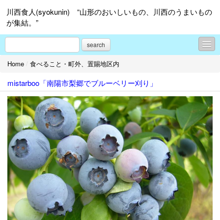
川西食人(syokunin) “山形のおいしいもの、川西のうまいもの
が集結。”
search
Home
/
食べること・町外、置賜地区内
食のコラム
mistarboo「南陽市梨郷でブルーベリー刈り」
食べること・町内編
食べること・町外、置賜地区内
食べること・山形市内
食べること・置賜地区＆山形市以外、県内外
その他何でも
ダイヤモンドタトゥ「ヘアーサロン シーズ」
手作り編