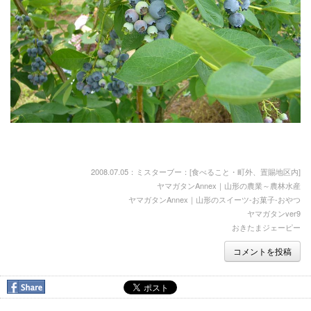
2008.07.05：ミスターブー：[
食べること・町外、置賜地区内
]
ヤマガタンAnnex｜山形の農業～農林水産
ヤマガタンAnnex｜山形のスイーツ-お菓子-おやつ
ヤマガタンver9
おきたまジェーピー
コメントを投稿