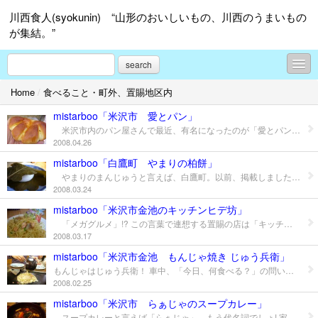
川西食人(syokunin) “山形のおいしいもの、川西のうまいもの
が集結。”
search
Home
/
食べること・町外、置賜地区内
食のコラム
mistarboo「米沢市 愛とパン」
食べること・町内編
米沢市内のパン屋さんで最近、有名になったのが「愛とパン」。そのおいしさが評判を呼び、様々な雑誌などで紹介されています。また、米沢東高校そばにあった「おかパン」の機械を譲りうけたことも知り渡っている。 その中でも有名なのが、写真のクリームパン。自家製カスタードクリームだそうで、今日、おいしくいただきました。
2008.04.26
食べること・町外、置賜地区内
mistarboo「白鷹町 やまりの柏餅」
やまりのまんじゅうと言えば、白鷹町。以前、掲載しました。今回は「柏餅」を紹介。しかし、はやいですねー。もう、柏餅か・・まだ、雪もあるのに。でも、春が近い。この柏餅、中は粒餡。めずらしいかな？ おいしかったよ。 食べ物とは食習慣。柏餅は、やっぱり川西町上小松の「十印」だな。子供の頃から食べなれている味。今年も食べようっと・・・
食べること・山形市内
2008.03.24
食べること・置賜地区＆山形市以外、県内外
mistarboo「米沢市金池のキッチンヒデ坊」
「メガグルメ」!? この言葉で連想する置賜の店は「キッチンビテ坊」でしょ!! 昨日、ランチしてきました。しかし、混みますね。客が次から次から・・。若い人、中高年夫婦、ファミリー・・とバラエティ。 食べたのは・・メガランチとはいかないものの、苦しくなるほど食べた。写真はヒデ坊風スパゲティ。醤油と青しそ味。海老やマッシュルームも入って・・おいしかったです。でも、量が多い。サラダも多い。
その他何でも
2008.03.17
mistarboo「米沢市金池 もんじゃ焼き じゅう兵衛」
ダイヤモンドタトゥ「ヘアーサロン シーズ」
もんじゃはじゅう兵衛！ 車中、「今日、何食べる？」の問いに、「もんじゃ、モンジャ!!・・・」の娘2人の合唱・・。ということで、またもやランチをしてきた。 2人の娘は、じゅう兵衛のもんじゃを食べてからトリコになったよ。食べてる最中、「うまーい!」「うまいなー、これ、もっと!」の言葉を何度も聞いた。家族4人で5枚を食べた。娘たちも結構、量は食べたと思う。相変わらず、うまかった。
2008.02.25
手作り編
mistarboo「米沢市 らぁじゃのスープカレー」
スープカレーと言えば「らぁじゃ」。もう代名詞でしょ! 家族で初めていきました。以前、奥様とは行ったのですが、娘たちが食べられるか心配だったので・・。スープカレーを食べることは内緒で行ったのですが・・。 結果はOK。喜んで食べてもらいました。もちろん、子供用のスープカレーですが。写真は大人用・・天元豚の角煮のスープカレーです。おいしかったです。ごはんだけじゃなく、ナンもある。食べればよかった。中辛を食べましたが、今度はもっと辛くしよーっと。 室内のため、うまく写真が撮れなくて。ごはんは紅花ライスです。