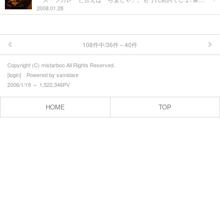
米沢牛お買い得情報
2008.01.28
プロフィール
プロフィール
108件中/36件～40件
お問合せ
Copyright (C) mistarboo All Rights Reserved.
[
login
] Powered by
samidare
2006/1/19 ～ 1,522,346PV
HOME
TOP