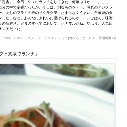
定吉」。今日、久々にランチをしてきた。何年ぶりか・・。ここ
自分の中で定番だったが、今日は、別なものを・・。写真のアジフラ
ー。あじのフライの衣のサクサク感、たまらなくうまい。自家製のタ
かった。なぜ、あんなにきれいに揚げられるのか・・。ごはん、味噌
りの新鮮さ、定食のすべてにおいて、ハナマルだね。やはり、人気店
ランチだった。
2007.03.06：ミスターブー：
コメント(3)
：[
食べること・町外、置賜地区内
]
 カフェ茶蔵でランチ」