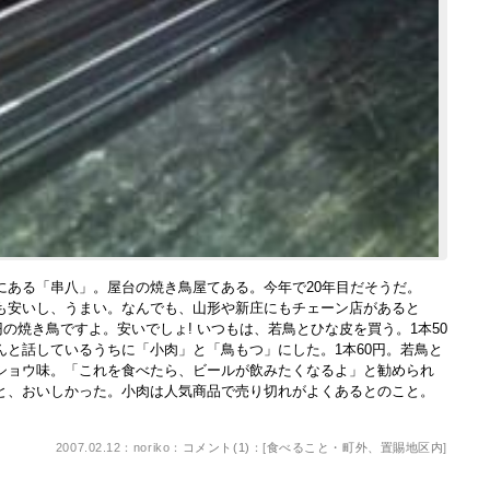
ある「串八」。屋台の焼き鳥屋てある。今年で20年目だそうだ。
も安いし、うまい。なんでも、山形や新庄にもチェーン店があると
円の焼き鳥ですよ。安いでしょ! いつもは、若鳥とひな皮を買う。1本50
んと話しているうちに「小肉」と「鳥もつ」にした。1本60円。若鳥と
ショウ味。「これを食べたら、ビールが飲みたくなるよ」と勧められ
と、おいしかった。小肉は人気商品で売り切れがよくあるとのこと。
2007.02.12：noriko：
コメント(1)
：[
食べること・町外、置賜地区内
]