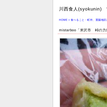
川西食人(syokuni
HOME
> 食べること・町外、置賜地区
mistarboo「米沢市 峠