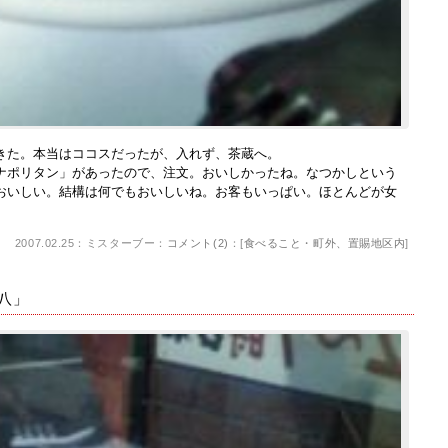
た。本当はココスだったが、入れず、茶蔵へ。
ポリタン」があったので、注文。おいしかったね。なつかしという
おいしい。結構は何でもおいしいね。お客もいっぱい。ほとんどが女
2007.02.25：ミスターブー：
コメント(2)
：[
食べること・町外、置賜地区内
]
串八」