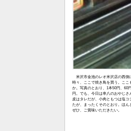
米沢市金池のレオ米沢店の西側に
時々、ここで焼き鳥を買う。ここ
か。写真のとおり、1本50円、60
円。でも、今日は串八のおやじさ
皮はタレだが、小肉ともつは塩コ
たが、まったくそのとおり。ほん
ぜひ、ご賞味いただきたい。