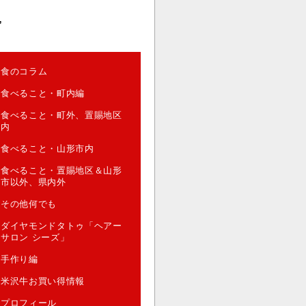
”
食のコラム
食べること・町内編
食べること・町外、置賜地区
内
食べること・山形市内
食べること・置賜地区＆山形
市以外、県内外
その他何でも
ダイヤモンドタトゥ「ヘアー
サロン シーズ」
手作り編
米沢牛お買い得情報
プロフィール