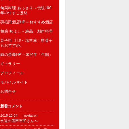
旬菜料理 あっさり～伝統100
年の牛すじ煮込
羽根田酒店HP～おすすめ酒店
和膳 味よし～絶品！創作料理
菓子司 十印～塩羊羹！餅菓子
もおすすめ。
肉の斎藤HP～米沢牛「牛賜」
ギャラリー
プロフィール
モバイルサイト
お問合せ
新着コメント
2015.10.04 （noritaro）
永遠の酒田市民さんへ