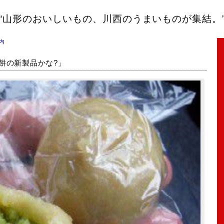
n) “山形のおいしいもの、川西のうまいものが集結。
内
の力餅の新製品かな?」