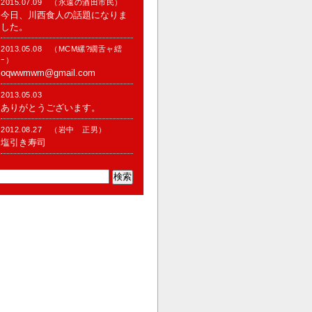
2015.07.09 （永遠の酒田市民）
今日、川西食人の話題になりま
した。
2013.05.08 （MCM縲?繝舌ャ繧
ｰ）
oqwwmwm@gmail.com
2013.05.03
ありがとうございます。
2012.08.27 （岩中 正男）
塩引き寿司