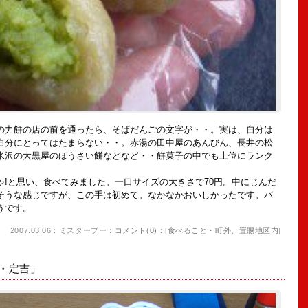
力餅の店の前を通ったら、そばだんごの文字が・・。実は、自分は
自分にとってはたまらない・・。赤湯の田中屋のあんびん、長井の松
米沢の大黒屋のほうさい餅などなど・・餅菓子の中でも上位にランク
!と思い、食べてみました。一口サイズの大きさで70円。中にじんだ
そうな感じですが、この手は初めて。なかなかおいしかったです。バ
うです。
2007.03.06：ミスターブー：
コメント(0)
：[
食べること・町外、置賜地区内
]
屋・定吉」