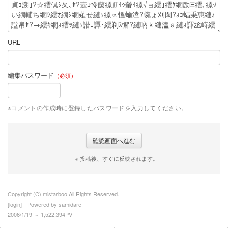
米沢牛お買い得情報
プロフィール
URL
プロフィール
お問合せ
編集パスワード
（必須）
※コメントの作成時に登録したパスワードを入力してください。
※ 投稿後、すぐに反映されます。
Copyright (C) mistarboo All Rights Reserved.
[
login
] Powered by
samidare
2006/1/19 ～ 1,522,394PV