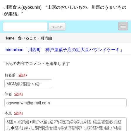
川西食人(syokunin) “山形のおいしいもの、川西のうまいもの
が集結。”
search
Home
/
食べること・町内編
食のコラム
mistarboo「川西町 神戸屋菓子店の紅大豆パウンドケーキ」
食べること・町内編
食べること・町外、置賜地区内
下記の内容でコメントを編集します
食べること・山形市内
お名前
（必須）
食べること・置賜地区＆山形市以外、県内外
件名
（必須）
その他何でも
ダイヤモンドタトゥ「ヘアーサロン シーズ」
本文
（必須）
手作り編