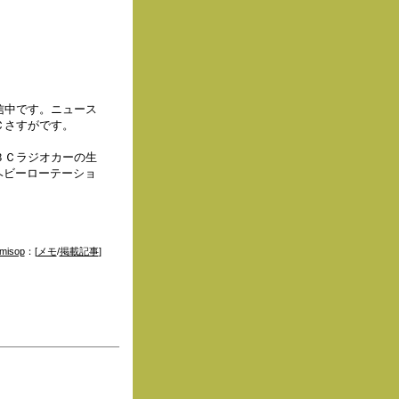
信中です。ニュース
Ｃさすがです。
ＢＣラジオカーの生
ヘビーローテーショ
misop
：[
メモ
/
掲載記事
]