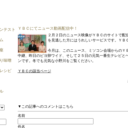
ＹＢＣにてニュース動画配信中！
ンテスト
２月２日のニュース映像がＹＢＣのサイトで配
ム
を見逃した方にはうれしいサービスです。ＹＢ
座
今月は、このニュース、ミソコン会場からのＹ
中継、昨日のピヨ卵ワイド、そして２５日の元気一番生テレビと
り味噌
ンです。冬でも元気な小野川をご覧ください。
レシピ
ＹＢＣの該当ページ
ル
▼この記事へのコメントはこちら
名前
件名