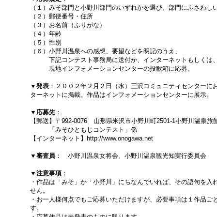
（１）みそ部門と小野川部門のいずれかを選び、部門にふさわし
（２）郵便番号・住所
（３）お名前（ふりがな）
（４）年齢
（５）性別
（６）小野川温泉への感想、要望などを明記のうえ、
下記コンテスト事務局に送付か、インターネットもしくは
現地インフォメーションセンターの投歌箱に応募。
▼発表
：２００２年２月２日（水）三沢コミュニティセンターに
ターネットに掲載。作品はインフォメーションセンターに展示。
▼応募先
：
【郵送】〒992-0076 山形県米沢市小野川町2501-1小野川温泉
「みそひともじコンテスト」係
【インターネット】http://www.onogawa.net
▼審査員
： 小野川温泉女将会、小野川温泉観光知実行委員会
▼注意事項
：
・作品は「みそ」か「小野川」にちなんでいれば、その語句を入
せん。
・お一人様何点でもご応募いただけますが、必要事項は１作品ご
す。
・応募作品は未発表のものに限ります。