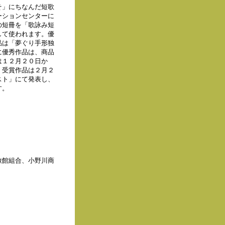
そ」にちなんだ短歌
ーションセンターに
の短冊を「歌詠み短
して使われます。優
品は「夢ぐり手形独
に優秀作品は、商品
は１２月２０日か
。受賞作品は２月２
スト」にて発表し、
す。
旅館組合、小野川商