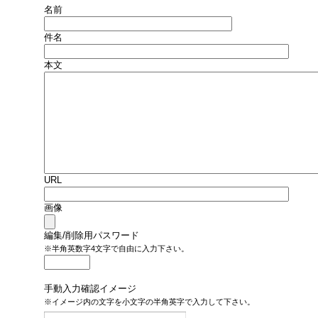
名前
件名
本文
URL
画像
編集/削除用パスワード
※半角英数字4文字で自由に入力下さい。
手動入力確認イメージ
※イメージ内の文字を小文字の半角英字で入力して下さい。