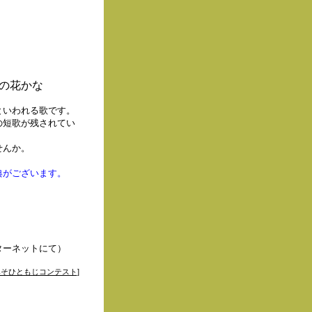
の花かな
といわれる歌です。
の短歌が残されてい
せんか。
典がございます。
ターネットにて）
みそひともじコンテスト
]