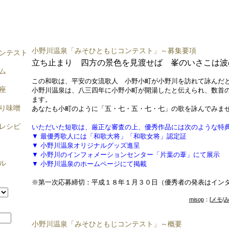
小野川温泉「みそひともじコンテスト」～募集要項
ンテスト
立ち止まり 四方の景色を見渡せば 峯のいさこは波
ム
この和歌は、平安の女流歌人 小野小町が小野川を訪れて詠んだ
座
小野川温泉は、八三四年に小野小町が開湯したと伝えられ、数首
ます。
り味噌
あなたも小町のように「五・七・五・七・七」の歌を詠んでみま
レシピ
いただいた短歌は、厳正な審査の上、優秀作品には次のような特
▼ 最優秀歌人には「和歌大将」「和歌女将」認定証
▼ 小野川温泉オリジナルグッズ進呈
▼ 小野川のインフォメーションセンター「片葉の葦」にて展示
ル
▼ 小野川温泉のホームページにて掲載
※第一次応募締切：平成１８年１月３０日（優秀者の発表はイン
misop
：[
メモ
/
小野川温泉「みそひともじコンテスト」～概要