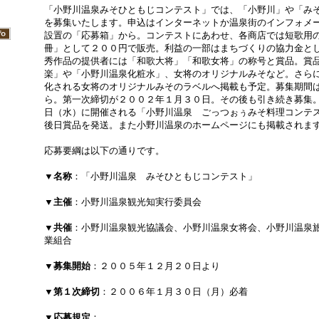
「小野川温泉みそひともじコンテスト」では、「小野川」や「み
を募集いたします。申込はインターネットか温泉街のインフォメ
設置の「応募箱」から。コンテストにあわせ、各商店では短歌用
冊」として２００円で販売。利益の一部はまちづくりの協力金と
秀作品の提供者には「和歌大将」「和歌女将」の称号と賞品。賞
楽」や「小野川温泉化粧水」、女将のオリジナルみそなど。さら
化される女将のオリジナルみそのラベルへ掲載も予定。募集期間
ら。第一次締切が２００２年１月３０日。その後も引き続き募集
日（水）に開催される「小野川温泉 ごっつぉぅみそ料理コンテ
後日賞品を発送。また小野川温泉のホームページにも掲載されま
応募要綱は以下の通りです。
▼名称
：「小野川温泉 みそひともじコンテスト」
▼主催
：小野川温泉観光知実行委員会
▼共催
：小野川温泉観光協議会、小野川温泉女将会、小野川温泉
業組合
▼募集開始
：２００５年１２月２０日より
▼第１次締切
：２００６年１月３０日（月）必着
▼応募規定
：