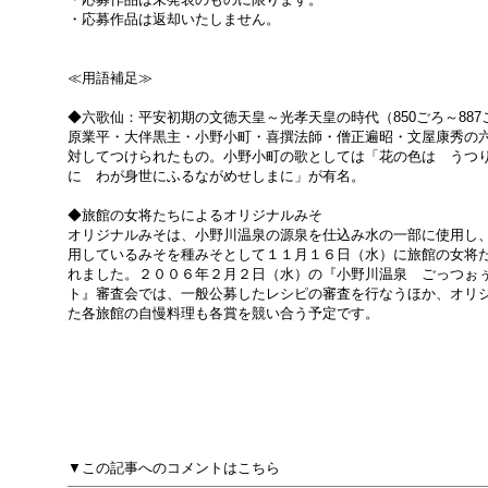
・応募作品は返却いたしません。
≪用語補足≫
◆六歌仙：平安初期の文徳天皇～光孝天皇の時代（850ごろ～88
原業平・大伴黒主・小野小町・喜撰法師・僧正遍昭・文屋康秀の
対してつけられたもの。小野小町の歌としては「花の色は うつ
に わが身世にふるながめせしまに」が有名。
◆旅館の女将たちによるオリジナルみそ
オリジナルみそは、小野川温泉の源泉を仕込み水の一部に使用し
用しているみそを種みそとして１１月１６日（水）に旅館の女将
れました。２００６年２月２日（水）の『小野川温泉 ごっつぉ
ト』審査会では、一般公募したレシピの審査を行なうほか、オリ
た各旅館の自慢料理も各賞を競い合う予定です。
▼この記事へのコメントはこちら