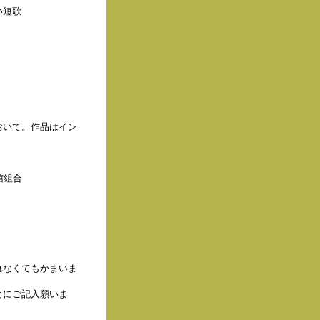
い短歌
、
おいて。作品はイン
旅館組合
れなくてもかまいま
とにご記入願いま