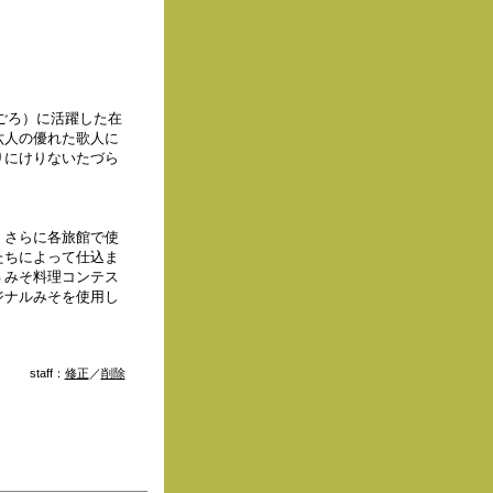
7ごろ）に活躍した在
六人の優れた歌人に
りにけりないたづら
、さらに各旅館で使
たちによって仕込ま
ぅみそ料理コンテス
ジナルみそを使用し
staff：
修正
／
削除