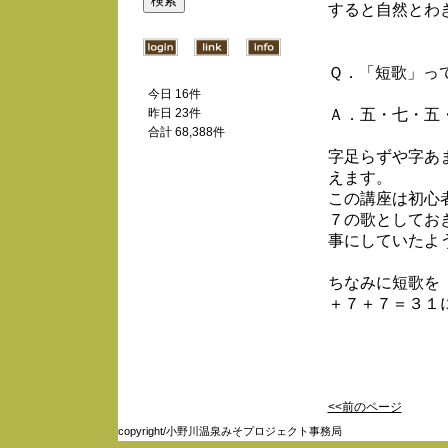
すると自然とわき
Ｑ．「短歌」っ
今日 16件
Ａ．五・七・五
昨日 23件
合計 68,388件
字足らずや字あ
えます。
この講座は初心
７の歌としてお
事にしていたよ
ちなみに短歌を
＋７＋７＝３１
<<前のページ
copyright/小野川温泉みそプロジェクト事務局