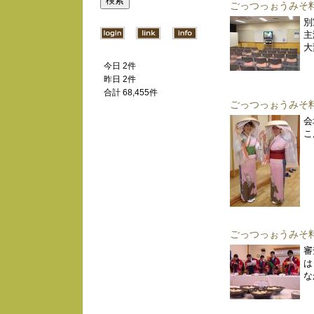
ごっつっぉうみそ
別
主
大
今日 2件
昨日 2件
合計 68,455件
ごっつっぉうみそ
会
こ
ごっつっぉうみそ
審
は
な