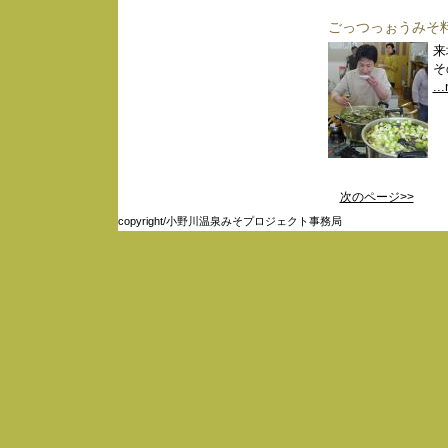
ごっつっぉうみそ
来
そ
..
次のページ>>
copyright/小野川温泉みそプロジェクト事務局