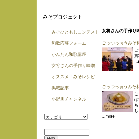
みそプロジェクト
女将さんの手作り
みそひともじコンテスト
ごっつっぉうみそ
和歌応募フォーム
ご
かんたん和歌講座
賞
..
女将さんの手作り味噌
オススメ！みそレシピ
ごっつっぉうみそ
掲載記事
ご
小野川チャンネル
ぽ
ち
し
...more