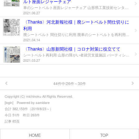
ルト座面レジャーチェア
移動販売事業
車のシートベルト座面レジャーチェア 山形県工業技術センター 様の「製品化支援事例集」にて ?タフボーヤ?を紹介していただきました。
2021.06.27
地域貢献事業
〈Thanks〉河北新報社様｜廃シートベルト間仕切りに
利用
情報公開について
廃シートベルト 間仕切りに利用 廃車のシートベルトを再利用した ベルトパーティション 「並んでちゃん」 を 河北新報にて記事掲載していただきました。 ＿＿＿＿＿＿ご紹介ありがとうございました。 商品紹介 → 並んでちゃん
2021.04.14
スペシャルサンクス
〈Thanks〉山形新聞社様｜コロナ対策に役立てて
シートベルト再利用 山形の障がい者就労支援施設 パーティションを製作 廃車のシートベルトを再利用した ベルトパーティション 「並んでちゃん」 を 山形新聞にて記事掲載していただきました。 ＿＿＿＿＿＿ご紹介ありがとうございました。 商品紹介 → 並んでちゃん
私たちについて
2021.03.27
お問合せ
44件中/26件～30件
Copyright (C) michinoku All Rights Reserved.
[
login
] Powered by
samidare
合計 382,153件（2019/8/23～）
今日 51件 昨日 263件
記事 85頁
HOME
TOP