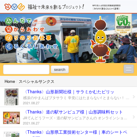
search
Home
/
スペシャルサンクス
お知らせ
〈Thanks〉山形新聞社様｜サラミかむたピリッ
活動レポート
感涙のやまんばブタサラミ 辛党にはたまらない! とまらない！ お食事のアクセントにも！ 山形新聞にて記事掲載していただきました。 ＿＿＿＿＿＿ご紹介ありがとうございました。
2021.08.27
商品開発事業
〈Thanks〉道の駅サンピュア様｜山形調味料セット
JAてんどうフーズ・道の駅サンピュアさんの オンラインショップ「天の童（てんのわらべ）」の 山形調味料セット に 青とうがらし一味 やまんば ぴりり を 入れていただきました。
エコ農場事業
2021.06.27
受託作業事業
〈Thanks〉山形県工業技術センター様｜車のシートベ