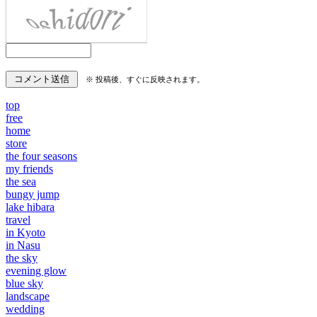
※ 投稿後、すぐに反映されます。
top
free
home
store
the four seasons
my friends
the sea
bungy jump
lake hibara
travel
in Kyoto
in Nasu
the sky
evening glow
blue sky
landscape
wedding