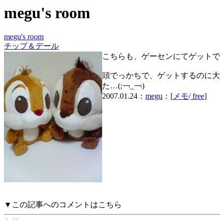
megu's room
megu's room
チップ＆デール
こちらも、ゲーセンにてゲットで
頭でっかちで、ゲットするのに大
た…(;￢_￢)
2007.01.24：
megu
：[
メモ
/
free
]
▼この記事へのコメントはこちら