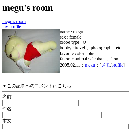
megu's room
megu's room
my profile
name : megu
sex : female
blood type : O
hobby : travel 、photograph etc...
favorite color : blue
favorite animal : elephant 、lion
2005.02.11：
megu
：[
メモ
/
profile
]
▼この記事へのコメントはこちら
名前
件名
本文