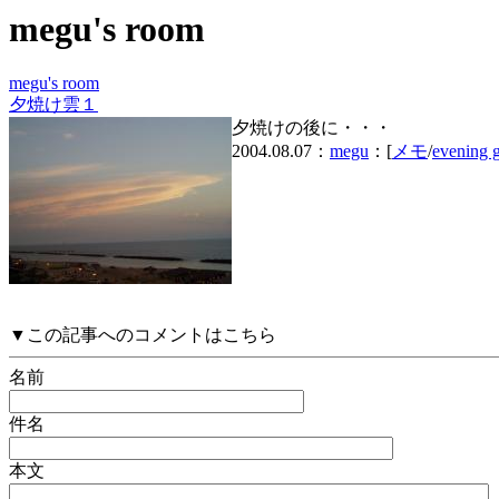
megu's room
megu's room
夕焼け雲１
夕焼けの後に・・・
2004.08.07：
megu
：[
メモ
/
evening 
▼この記事へのコメントはこちら
名前
件名
本文