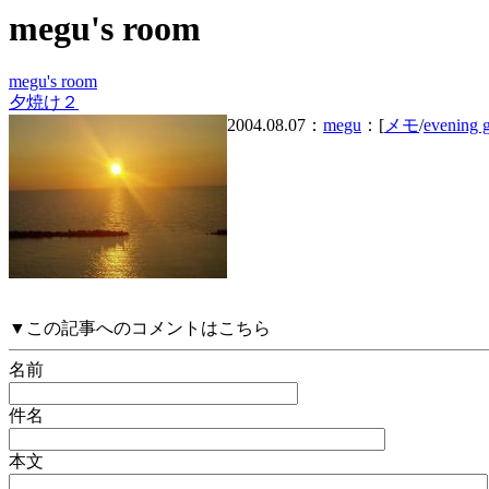
megu's room
megu's room
夕焼け２
2004.08.07：
megu
：[
メモ
/
evening 
▼この記事へのコメントはこちら
名前
件名
本文