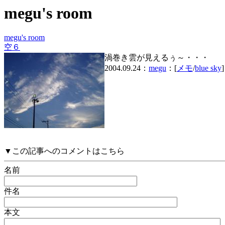
megu's room
megu's room
空６
渦巻き雲が見えるぅ～・・・
2004.09.24：
megu
：[
メモ
/
blue sky
]
▼この記事へのコメントはこちら
名前
件名
本文