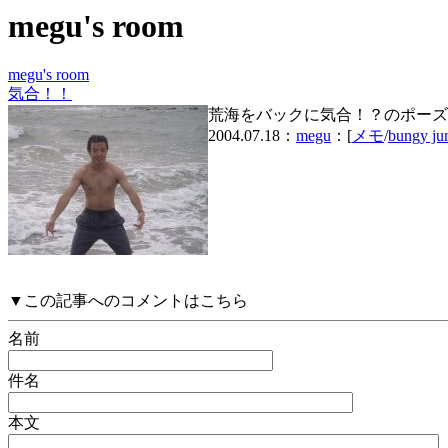
megu's room
megu's room
気合！！
荒海をバックに気合！？のポーズ
2004.07.18：
megu
：[
メモ
/
bungy j
▼この記事へのコメントはこちら
名前
件名
本文