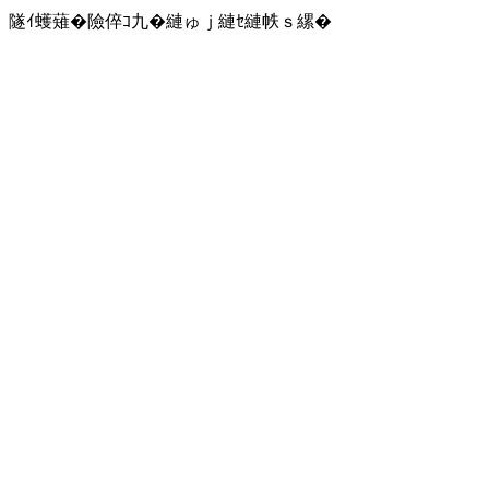
隧ｲ蠖薙�險倅ｺ九�縺ゅｊ縺ｾ縺帙ｓ縲�