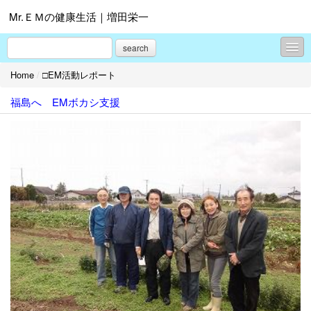
Mr.ＥＭの健康生活｜増田栄一
search
Home
/
□EM活動レポート
□お知らせ
福島へ EMボカシ支援
□EMとは？
□EM活用事例
□EM活動レポート
□EM仲間
プロフィール
お問合せ