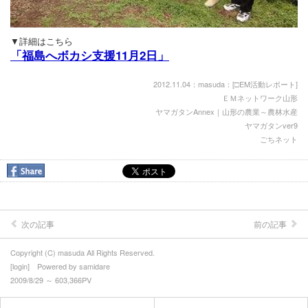
▼詳細はこちら
「福島へボカシ支援11月2日」
2012.11.04：masuda：[
□EM活動レポート
]
ＥＭネットワーク山形
ヤマガタンAnnex｜山形の農業～農林水産
ヤマガタンver9
ごちネット
次の記事
前の記事
Copyright (C) masuda All Rights Reserved.
[
login
] Powered by
samidare
2009/8/29 ～ 603,366PV