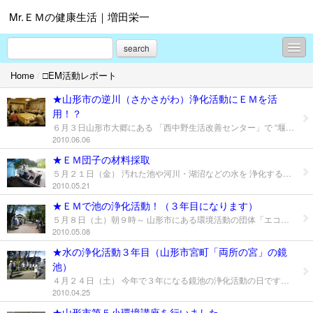
Mr.ＥＭの健康生活｜増田栄一
search
Home
/
□EM活動レポート
□お知らせ
★山形市の逆川（さかさがわ）浄化活動にＥＭを活
□EMとは？
用！？
６月３日山形市大郷にある 「西中野生活改善センター」で “堰川を育くる中野会”の代表の方達と “エコいではの会”の代表の方達が 山形県で最も汚れている川と云われている 逆川（さかさがわ）を ＥＭ技術を活用して きれいな川に戻そうと 話し合いをしました。 今後の活動による成果が期待されます。 写真提供：エコいではの会
□EM活用事例
2010.06.06
★ＥＭ団子の材料採取
□EM活動レポート
５月２１日（金） 汚れた池や河川・湖沼などの水を 浄化する、ミラクル団子をつくるため 天童市の天童高原近くまで出かけてきました。 採取の様子を詳しく見るには Ｍr.ＥＭの健康生活ブログをご覧ください 左の『Ｍr.ＥＭの健康生活』をクリックすると ブログが見れます
2010.05.21
□EM仲間
★ＥＭで池の浄化活動！（３年目になります）
プロフィール
５月８日（土）朝９時～ 山形市にある環境活動の団体「エコいではの会」は 氏子総代の方々と一緒に 山形市宮町三丁目にある「鳥海月山両所宮」の 鏡池の浄化活動を２年間毎週土曜日行ってきました。 三年目の今年は 成果（水質や透視度が良くなった）がでてきたので 第２、第４土曜日の隔週に行うことにしました。 作業の様子を見るには 『Ｍr.ＥＭの健康生活』をクリックして 『Ｍr.ＥＭの健康生活』ブログへアクセスして下さい。 写真：全員でミーテング（２２日はＥＭ団子つくりをします）
2010.05.08
お問合せ
★水の浄化活動３年目（山形市宮町「両所の宮」の鏡
池）
４月２４日（土） 今年で３年になる鏡池の浄化活動の日です。 今日は２００リットルのドラム缶５本と ６０リットル缶４本に ＥＭ活性液を仕込みました。
2010.04.25
★山形市第５小環境講座を行いました