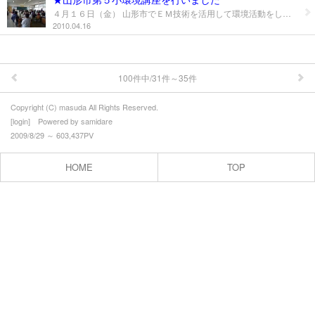
４月１６日（金） 山形市でＥＭ技術を活用して環境活動をしている団体 「エコいではの会」会員の方たちで 山形市第５小学校でＥＭ技術活用の 環境学習を行いました
2010.04.16
100件中/31件～35件
Copyright (C) masuda All Rights Reserved.
[
login
] Powered by
samidare
2009/8/29 ～ 603,437PV
HOME
TOP