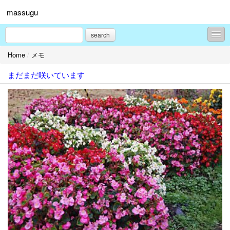
massugu
search
Home
/
メモ
メモ
まだまだ咲いています
お知らせ
花
料理
農作業
ペット
リンク
プロフィール
お問合せ