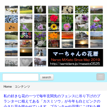
search
Home
/
コンテンツ
コンテンツ
私の好きな花の一つで毎年玄関先のフェンスに吊り下げのプ
プロフィール
ランターに植えてある「カスミソウ」が今年も白とピンクの
お問合せ
小さな花を咲かせています プランターや花壇にこぼれた種