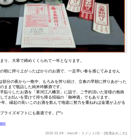
まり、大寒で締めくくられて一年となります。
の朝に搾り上がったばかりのお酒で、一足早い春を感じてみません
酒は節分の夜から一晩中、もろみを搾り続け、立春の早朝に搾りあがった
のままで瓶詰した純米吟醸酒です。
手貼りしたお酒を「寒河江八幡宮」に詣で、ご予約頂いた皆様の無病
してお払いを受けて持ち帰る招福の「御神酒」でもあります。
今年、縁起の良いこのお酒を飲んで地道に努力を重ねれば金運が上がる
ライズギフトにも最適です。(^^♪
htm
2020.01.08：maru8：
コメント(0)
：[
地酒あれこれ
]