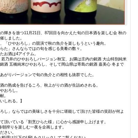
輝きを放つ11月21日、87回目を向かえた旬の日本酒を楽しむ会 秋の
催しました。
、「ひやおろし」の競演で秋の魚介を楽しもうという趣向。
らた」さんならではの旬を感じる美肴の数々。
たお酒は4アイテム。
 若乃井のひやおろしバージョン秋宝、お隣は庄内の銘酒 大山特別純米
銘酒 五橋純米ひやおろし、そして岡山県は寄島の銘酒 嘉美心 冬まで
あがりバージョンで旬の魚介との相性も抜群でした。
酒の熟成を告げるころ、秋上がりの酒が生詰めされる。
やおろし。
献。
いしれる。】
ろし」ならではの美味しさを十分に堪能して頂けた皆様の笑顔が何よ
て頂いている「割烹ひらた様」に心から感謝申し上げます。
春朝搾りを楽しむ一夜を企画します。
ださい。
お料理は以下のURLをクリックしてご覧ください。