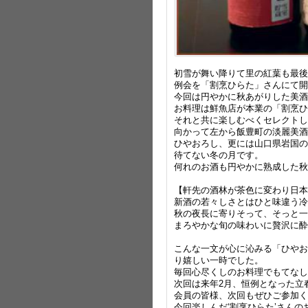
初雪が舞い降りて里の紅葉も最後の
例会を「割烹ひらた」さんにて開
今回は円やかに秋あがりした美酒
お料理は鮮魚店が本業の「割烹ひ
それと共に楽しむべくセレクトし
向かって左から飯豊町の淡麗美酒
ひやおろし、更には山口県岩国の
待てない冬の月です。
何れのお酒も円やかに熟成した秋
【軒先の酒林が茶色に変わり日本
新酒の若々しさとはひと味違う冷
秋の夜長に寄りそって、そっと一
まろやかな旬の味わいに贅沢に酔
こんな一文が心に沁みる「ひやお
り嬉しい一時でした。
毎回心尽くしのお料理でもてなし
次回は来年2月、恒例となった立
会員の皆様、次回もぜひご参加く
今回楽しんだ‘割烹ひらた’さんの