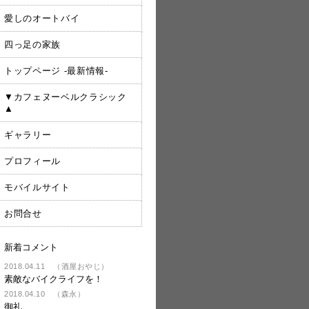
愛しのオートバイ
四っ足の家族
トップページ -最新情報-
▼カフェヌーベルクラシック
▲
ギャラリー
プロフィール
モバイルサイト
お問合せ
新着コメント
2018.04.11 （酒屋おやじ）
素敵なバイクライフを！
2018.04.10 （森永）
御礼