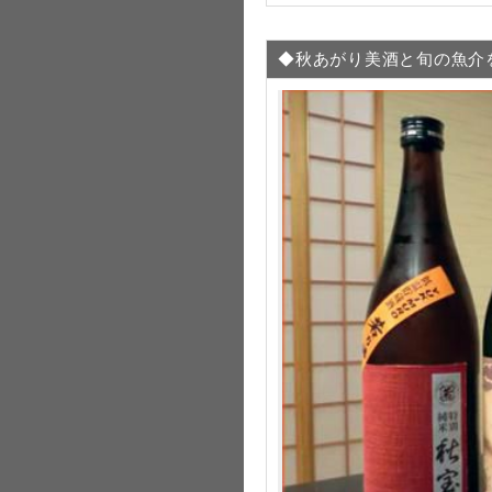
◆秋あがり美酒と旬の魚介