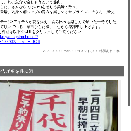
し、旬の魚介で楽しもうという趣向。
らた」さんならではの旬を感じる美肴の数々。
登場、刺身＆鰤シャブの両方を楽しめるサプライズに皆さんご満悦。
テージ3アイテムが花を添え、呑み比べも楽しんで頂いた一時でした。
て頂いている「割烹ひらた様」に心から感謝申し上げます。
お料理は以下のURLをクリックしてご覧ください。
ake.yamagata/photos/?
3409286&__tn__=-UC-R
2020.02.07：maru8：
コメント(0)
：[
地酒あれこれ
]
を告げ福を呼ぶ酒