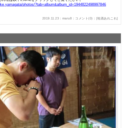
izake.yamagata/photos/?tab=album&album_id=1944822498997846
2019.11.23：maru8：
コメント(0)
：[
地酒あれこれ
]