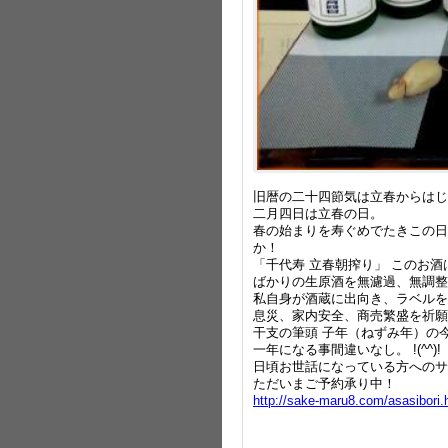
旧暦の二十四節気は立春からはじ
二月四日は立春の日。
春の始まりを寿ぐめでたきこの日
か！
「千代寿 立春朝搾り」 このお
ばかりの生原酒を無濾過、無調整
私自身が酒蔵に出向き、ラベルを
息災、家内安全、商売繁盛を祈願
干支の筆頭 子年（ねずみ年）の
一年になる事間違いなし。 !(^^)!
日頃お世話になっている方へのサプ
ただいまご予約承り中！
http://sake-maru8.com/asasibori.