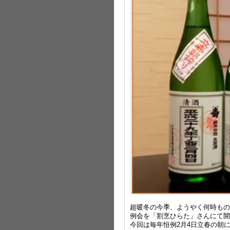
超暖冬の今季、ようやく何時もの
例会を「割烹ひらた」さんにて開
今回は毎年恒例2月4日立春の朝