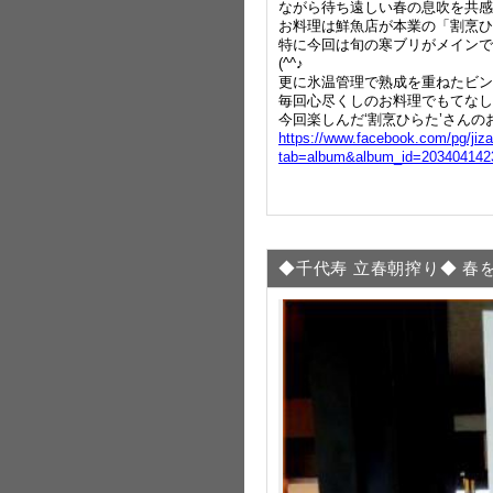
ながら待ち遠しい春の息吹を共感
お料理は鮮魚店が本業の「割烹ひ
特に今回は旬の寒ブリがメインで
(^^♪
更に氷温管理で熟成を重ねたビン
毎回心尽くしのお料理でもてなし
今回楽しんだ‘割烹ひらた’さんの
https://www.facebook.com/pg/jiz
tab=album&album_id=203404142
◆千代寿 立春朝搾り◆ 春