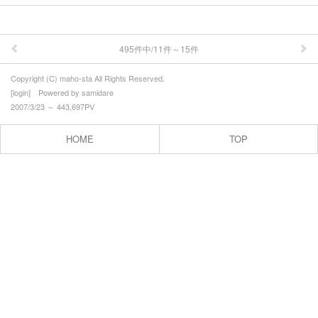
ウォーキング
まほろばの里案内人
495件中/11件～15件
季節の情報(春）
Copyright (C) maho-sta All Rights Reserved.
[
login
] Powered by
samidare
季節の情報（夏）
2007/3/23 ～ 443,697PV
季節の情報（秋）
HOME
TOP
季節の情報（冬）
農産物直売会
アクセス
プロフィール
お問合せ