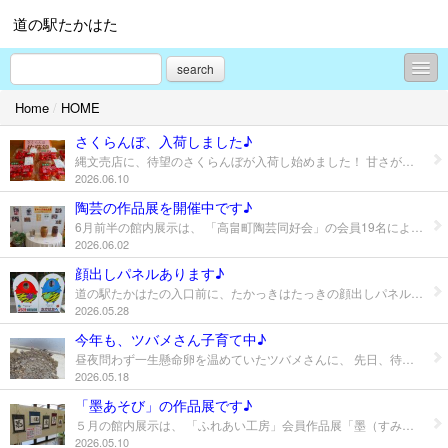
道の駅たかはた
search
Home
/
HOME
HOME
さくらんぼ、入荷しました♪
イベント情報
縄文売店に、待望のさくらんぼが入荷し始めました！ 甘さが売りの佐藤錦が、少しづつですが入荷しています。 みなさんぜひご賞味くださいね♪♪
2026.06.10
古の里歴史公園 安久津八幡神社
陶芸の作品展を開催中です♪
6月前半の館内展示は、 「高畠町陶芸同好会」の会員19名による、「古（いにしえ）の穴窯焼作品展」です。 一年に一度だけ「古（いにしえ）の穴窯」で三日間、寝ずの番で赤松を焚いて焼かれた、貴重な陶芸作品36点を展示しています。 作品の制作風景を写した写真も展示しました。 素晴らしい力作の数々を、この機会に是非ご覧ください！ ◆期間：令和８年６月２日（月）～ ６月14日（日） ◆時間：9：00～17：30 ◆場所：道の駅たかはた観光案内所
桜開花情報
2026.06.02
道の駅周辺の風景
顔出しパネルあります♪
道の駅たかはたの入口前に、たかっきはたっきの顔出しパネルを設置しています♪ 一緒に記念撮影してくださいね♪
今月の展示コーナー
2026.05.28
今年も、ツバメさん子育て中♪
いろいろなニュース
昼夜問わず一生懸命卵を温めていたツバメさんに、 先日、待望のヒナが誕生しました～♪♪ 親鳥がせっせと運ぶ餌を求めて、大きな口を開けて待ってます(笑) 今年も無事に巣立ちますように… ※巣は道の駅たかはたの敷地内にある自動販売機室内にあります。 驚かさないように、やさしく見守ってくださいね♪ まさかの、トイレ表示にも！ 落ちないでね～。
2026.05.18
売店売れ筋情報
「墨あそび」の作品展です♪
５月の館内展示は、 「ふれあい工房」会員作品展「墨（すみ）あそび」です。 ふれあい工房さんは、道の駅たかはたに冬期間「吊るし飾り」を展示させて頂いており、今回の作品展は、代表の佐藤敬子さんを中心に、墨絵や川柳などを展示しています。 川柳は工房に通う皆さんが、面白おかしく筆を執り書きました。短冊の掛け軸は吊るし飾りを製作するために頂いた着物を利用して作成しています。 大型の作品群は、迫力と優しさを同時に感じられます。 心和む作品の数々を、どうぞご覧ください♪ ◆期間＝令和８年５月９日（土）～３１日（日） ◆時間＝９：００～１７：３０ ◆場所＝道の駅たかはた観光案内所
グリーンツーリズム
2026.05.10