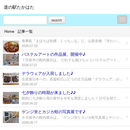
道の駅たかはた
search
Home
/
記事一覧
HOME
食事処『まほろば旬感 くっちぃな』に、山形名物 『冷たい肉そば』 が登場！ 冷たい麺シリーズが、続々と提供開始中。夏期限定の冷た～い麺を、ぜひ一度 ご賞味ください♪ ☆冷たい肉そば 900円（税込） ☆冷たいラーメン 900円（税込） ☆冷たい肉中華 900円（税込）
イベント情報
2026.07.03
パステルアートの作品展、開催中♪
古の里歴史公園 安久津八幡神社
７月前半の館内展示は、 だれでも描けちゃうパステルアートのお絵描き教室 ゆず丸工房 高畠教室 「パステルアート 作品展」 です♪ 県内４地区（山形市、新庄市、上山市、高畠町）でパステルアートの教室を開いている 「ゆず丸工房」(代表/三瀧まゆみ先生)の、高畠教室の生徒さんの作品を展示しています。 今回は１３３点の作品を展示しました!! ゆびや綿棒を使った柔らか～いタッチの絵に、心が癒されますヨ～♪ みなさんぜひご覧ください♪ ●期間 令和８年７月１日（水）～ １２日（日） ●時間 ９：００～１７：３０
2026.07.01
桜開花情報
デラウェアが入荷しました♪
道の駅周辺の風景
生産量日本一の、高畠町のぶどうの主力品種「デラウェア」が、 縄文売店に入荷し始めました！ 農家の方が精魂込めて作ったぶどうを、ぜひご賞味ください！！
2026.06.27
今月の展示コーナー
七夕飾りの時期が来ました♪♪
館内に七夕飾り用の青竹を今年も用意しました！ 許可を得て安久津八幡神社の敷地から伐採した、ご神木の青竹２本です。 短冊もたくさん準備していますので、願い事を書いて飾ってみませんか？ あなたの願いが叶うかも・・・ ◆期間 令和８年６月２０日（土）～ 令和８年７月７日（火）《予定》 ◆時間 9：00～17：30 ◆場所 道の駅たかはた 観光案内所
いろいろなニュース
2026.06.22
ゲンジ蛍とカジカ蛙の写真展です♪
売店売れ筋情報
６月後半の館内展示は、「ゲンジ蛍とカジカ蛙写真展とゲンジ蛍観賞会のご案内」です。 二井宿でゲンジ蛍とカジカ蛙の生息地を保護し、大切に守っている「ゲンジ蛍とカジカ蛙愛護会」(会長:島津憲一さん)の、会員の方たちの写真を多数展示しました。 ゲンジ蛍観賞会のご案内もしています。 幻想的な写真の数々を、ぜひご覧ください！ ◆期日 令和８年６月１６日（火）～２９日（月） ◆時間 ９：００～１７：３０ ◆場所 道の駅たかはた 観光案内所
2026.06.17
グリーンツーリズム