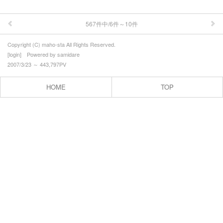
ウォーキング
567件中/6件～10件
まほろばの里案内人
Copyright (C) maho-sta All Rights Reserved.
季節の情報(春）
[
login
] Powered by
samidare
2007/3/23 ～ 443,797PV
季節の情報（夏）
HOME
TOP
季節の情報（秋）
季節の情報（冬）
農産物直売会
アクセス
プロフィール
お問合せ