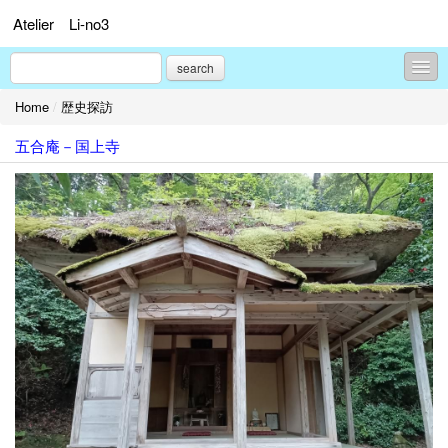
Atelier Li-no3
search
Home
/
歴史探訪
気ままなつぶやき
五合庵－国上寺
歴史探訪
イザベラ」バードの通った道
過去の仕事
菜園・食・花
プロフィール
お問合せ