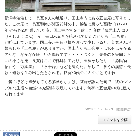
新潟寺泊泊して、良寛さんの地巡り、国上寺内にある五合庵に寄りまし
た。この庵は、良寛和尚が諸国行脚の末、越後に戻った寛政5年(1793
年)から約20年過ごした庵。国上寺本堂を再建した客僧「萬元上人(ばん
げんしょうにん)」が、毎日米五合を給されていたことから「五合庵」
と呼ばれています、国上寺から吊り橋を渡って少し下ると、良寛さんが
暮らした「五合庵」がありますが、国上寺から五合庵へは10分はかかる
のかな、なかなか険しい石階段です・・・・つくと、茅葺の８畳間くら
いの小さな庵、良寛はここで托鉢に出たり、座禅をしたり、『源氏物
語』や『万葉集』、『永平録』などを読んだ。そして、多くの漢詩・長
歌・短歌を生み出したとされる。良寛40代のころのことですね
「焚くほどは風がもてくる落葉かな」は、良寛が詠んだ句で、彼のシン
プルな生活や自然への感謝を表現しています。句碑は五合庵の横に建て
られてます
2026.05.15：li-no3：[
歴史探訪
]
コメントを投稿