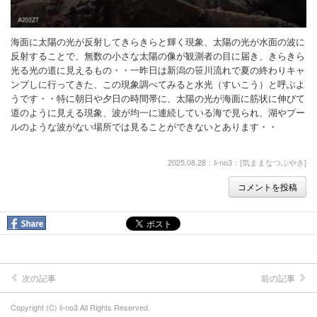
海面に太陽の光が反射してきらきらと輝く現象、太陽の光が水面の波に
反射することで、無数の小さな太陽の像が観測者の目に届き、きらきら
光る光の道に見えるもの・・一昨日は新潟の笹川流れで夏の終わりキャ
ンプしに行ってきた、この現象調べてみると水光（すいこう）と呼ぶよ
うです・・特に朝日や夕日の時間帯に、太陽の光が海面に筋状に伸びて
道のように見える現象、波が均一に連続している海で見られ、湖やプー
ルのような波がない場所では見ることができないとあります・・
2025.08.28：li-no3：[
気ままなつぶやき
]
コメントを投稿
次の記事
前の記事
Copyright (C) li-no3 All Rights Reserved.