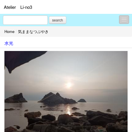
Atelier Li-no3
search
Home
/
気ままなつぶやき
気ままなつぶやき
水光
歴史探訪
イザベラ」バードの通った道
過去の仕事
菜園・食・花
プロフィール
お問合せ