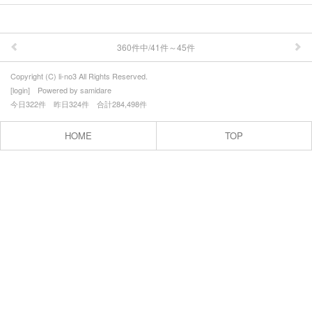
360件中/41件～45件
Copyright (C) li-no3 All Rights Reserved.
[
login
] Powered by
samidare
今日322件 昨日324件 合計284,498件
HOME
TOP