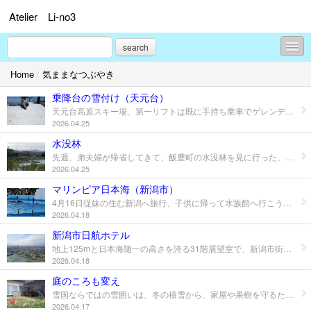
Atelier Li-no3
search
Home
/
気ままなつぶやき
気ままなつぶやき
乗降台の雪付け（天元台）
歴史探訪
天元台高原スキー場、第一リフトは既に手持ち乗車でゲレンデは上半分がかろうじて雪が残り残雪部分を滑り降りてこれる、下は手持ちでアルブまでは歩く必要がある、第二リフト、第三リフトはまだスキー乗車可能だが、毎日雪付けする雪がなくなりかけている・・第二リフトも手持ち乗車になるかな・・
2026.04.25
イザベラ」バードの通った道
水没林
先週、弟夫婦が帰省してきて、飯豊町の水没林を見に行った、川西側から行くと県道沿いに「愛郷の碑」が建っていて飯豊山と水没林を望むことができる、須郷の西部、白川と広河原川との合流部付近、白川ダムの湛水に伴い離村した27世帯の住民の名前が刻まれている、奥に山形、福島、新潟の３県にまたがる飯豊連峰が良く見える。2,000m級の山々から流れる水は稲作地域を形成し、良質なコメを生産、肉牛の産地としても知られている。先週の土曜日、近くの源流の森によると、まだ雪が残り、桜は満開でした・・
過去の仕事
2026.04.25
菜園・食・花
マリンピア日本海（新潟市）
4月16日従妹の住む新潟へ旅行、子供に帰って水族館へ行こうと、市内からすぐのマリンピア日本海へ行きました。500種2万点の水生生物を飼育展示する日本海側有数の水族館というところ。イルカショーにアシカショー通年で毎日開催というからいいですね大人1500円で6名でだと9000円ですが6枚つづりの券だと7500円です、ちょうど6人でしたから1250円になるのですね・・これだけの設備で、イルカやアシカのショーも見れて安いわね・・トドにアシカにゴマアザラシくんかわいいですね・・ショーの時間に合わせていくから、水槽の見学途中で移動、じっくり見るならかなり時間かかりますね・・
プロフィール
2026.04.18
新潟市日航ホテル
お問合せ
地上125mと日本海随一の高さを誇る31階展望室で、新潟市街地はもちろん、 日本海、佐渡島、五頭連峰などの雄大な景色を眺められる、無料で上がれる展望台・・兄弟に従妹で幼少期に行った海水浴場、おばあちゃんが住んでいた、古町通り・・展望台から眺めた市内通り懐かしさでいっぱいでした。
2026.04.18
庭のころも変え
雪国ならではの雪囲いは、冬の積雪から、家屋や果樹を守るためのもの、今年は4月15日でようやく冬から夏モードに変更しました。一番かかるのが、庭のオープンデッキ、土台をだして、屋根つけて、陽射しよけつけて終了しました～。数年で、オープンデッキにエアコン室外機の塗装も、薄れてきました、塗装しなければです、屋根の塗装もだし、今年は家の修繕何とかせねばですね。
2026.04.17