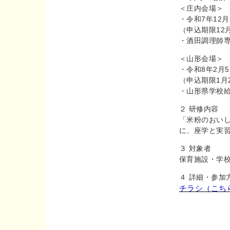
＜庄内会場＞
・令和7年12月
（申込期限12
・酒田調理師
＜山形会場＞
・令和8年2月5
（申込期限1月
・山形県学校給
２ 研修内容
「米粉のおい
に、座学と実
３ 対象者
保育施設・学
４ 詳細・参加
チラシ（こち