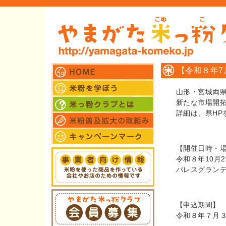
【令和８年
国みやぎビジネ
山形・宮城両
新たな市場開
詳細は、県HP
【開催日時・
令和８年10月
パレスグラン
【申込期間】
令和８年７月