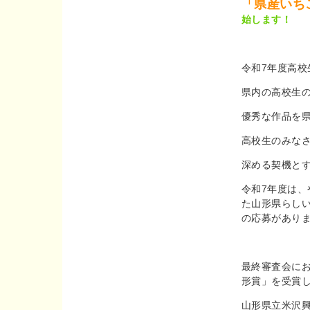
「県産いち
始します！
令和7年度高
県内の高校生
優秀な作品を
高校生のみな
深める契機と
令和7年度は、
た山形県らし
の応募があり
最終審査会にお
形賞」を受賞
山形県立米沢興