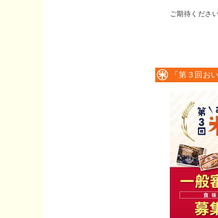
ご期待くださ
「第３回お
１２日締切）