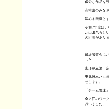
優秀な作品を
高校生のみな
深める契機と
令和7年度は、
た山形県らし
の応募があり
最終審査会にお
した
山形県立酒田
東北日本ハム
せします。
「チーム友達
全２回のワー
行いました。