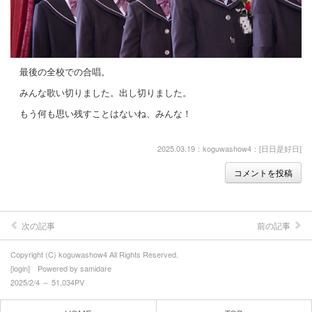
最後の全校での合唱。
みんな歌い切りました。出し切りました。
もう何も思い残すことはないね、みんな！
2025.03.19：koguwashow4：[
日日是好日
]
コメントを投稿
次の記事
前の記事
Copyright (C) koguwashow4 All Rights Reserved.
[
login
] Powered by
samidare
2025/2/4 ～ 51,034PV