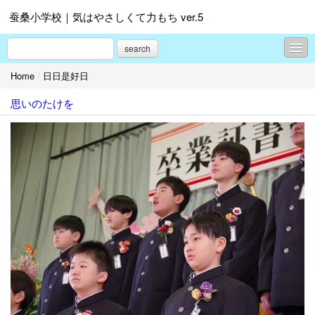
蚕桑小学校｜気はやさしくて力もち ver.5
search
Home
/
日日是好日
日日是好日
思いのたけを
プロフィール
お問合せ