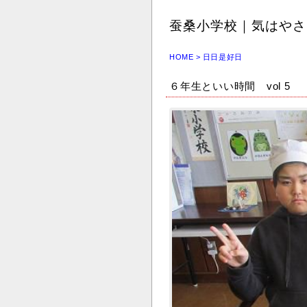
蚕桑小学校｜気はやさし
HOME
> 日日是好日
６年生といい時間 vol 5