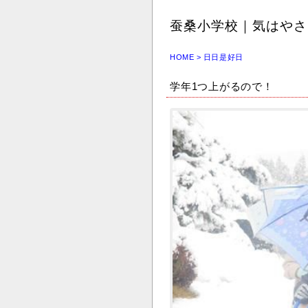
蚕桑小学校｜気はやさし
HOME
> 日日是好日
学年1つ上がるので！