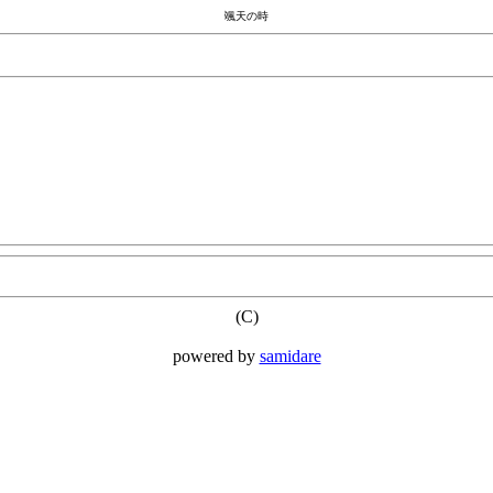
颯天の時
(C)
powered by
samidare