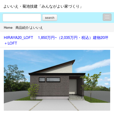
よいいえ・菊池技建「みんながよい家づくり」
search
Home
/
商品紹介/よいいえ
商品紹介/よいいえ
HIRAYA20_LOFT 1,850万円~（2,035万円・税込）建物20坪
商品紹介/よいにわ
＋LOFT
商品紹介/よいひと
商品紹介/よいみや
商品紹介/よいみせ
商品紹介/よいかぐ
リフォーム
よいいえ
スタッフレポート