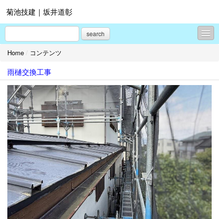
菊池技建｜坂井道彰
search
Home
/
コンテンツ
コンテンツ
雨樋交換工事
プロフィール
お問合せ