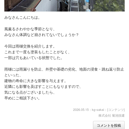
みなさんこんにちは。
風薫るさわやかな季節となり、
みなさん体調など崩されてないでしょうか？
今回は雨樋交換を紹介します。
これまで一度も塗装もしたことがなく、
一部は穴もあいている状態でした。
雨樋には雨漏りを防止、外壁や基礎の劣化、地面の浸食・跳ね返り防止
といった、
建物の寿命に大きな影響を与えます。
近隣にも影響を及ぼすことにもなりますので、
気になる点がございましたら、
早めにご相談下さい。
2026.05.15：kg-sakai：[
コンテンツ
]
株式会社 菊池技建
コメントを投稿