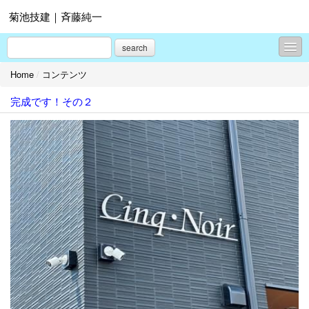
菊池技建｜斉藤純一
search
Home
/
コンテンツ
コンテンツ
完成です！その２
プロフィール
お問合せ