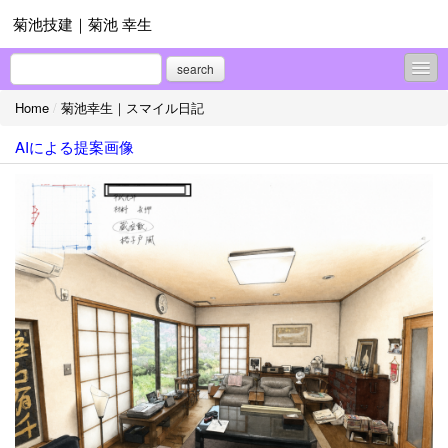
菊池技建｜菊池 幸生
search
Home
/
菊池幸生｜スマイル日記
菊池幸生｜スマイル日記
AIによる提案画像
プロフィール
お問合せ