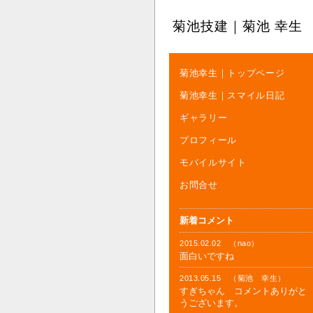
菊池技建｜菊池 幸生
菊池幸生｜トップページ
菊池幸生｜スマイル日記
ギャラリー
プロフィール
モバイルサイト
お問合せ
新着コメント
2015.02.02 （nao）
面白いですね
2013.05.15 （菊池 幸生）
すぎちゃん コメントありがと
うございます。