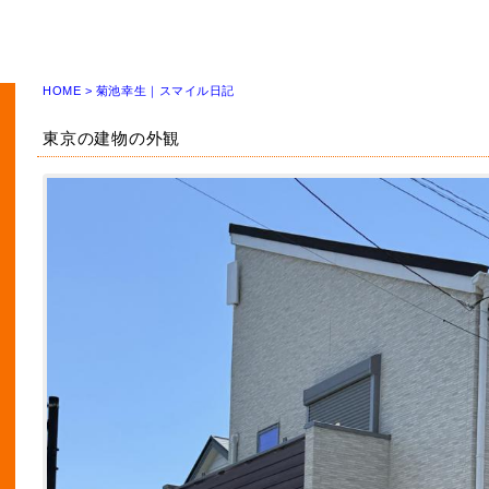
HOME
>
菊池幸生｜スマイル日記
東京の建物の外観